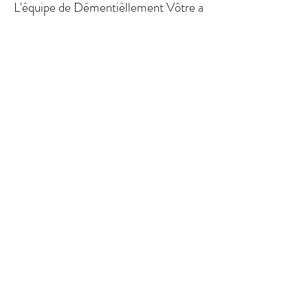
L'équipe de Démentièllement Vôtre a
couvert plus d'une douzaine de
festivals et 1000 spectacles en salle à
titre de représentant des médias.
Voici une brève liste des festivals et
événements d'envergure couverts :
Festival d’été de Québec
Heavy MTL
Envol et Macadam
Trois-Rivières Metal Fest
FestiVoix
Rock La Cauze
Les Grandes Fêtes Telus