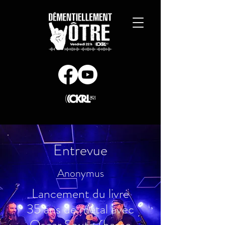
Entrevue
Anonymus
Lancement du livre
35 ans de métal avec
Oscar Souto (basse