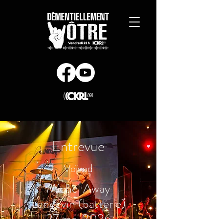
Entrevue
Voïvod
Michel Away
Langevin (batterie)
27 mai 2026