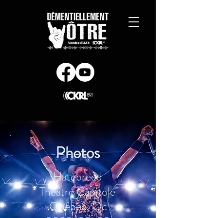
Photos
Hatebreed
Théâtre Capitole
Québec, Qc