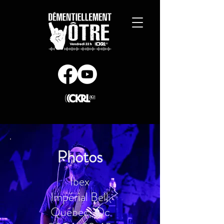
Photos
Ibex
Impérial Bell
Québec, Qc