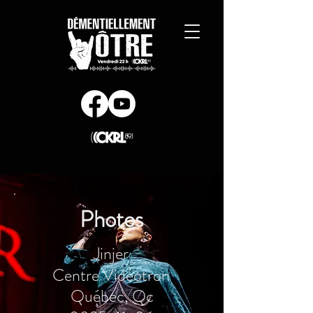
Photos
Jinjer
Centre Vidéotron
Québec, Qc