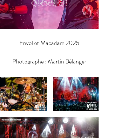
2025-09-11
Québec, Qc
Envol et Macadam 2025
Photographe : Martin Bélanger