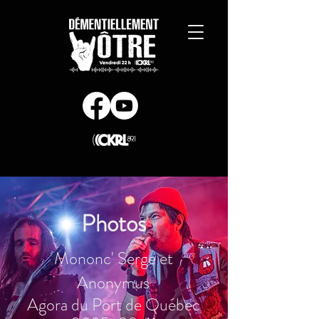
Photos
Mononc' Serge et
Anonymus
Agora du Port de Québec