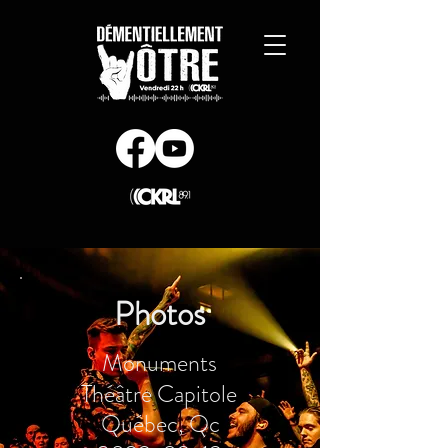
Photos
Monuments
Théâtre Capitole
Québec, Qc