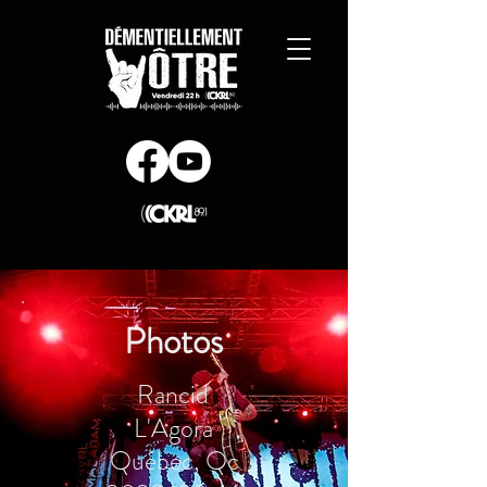
Photos
Rancid
L'Agora
Québec, Qc