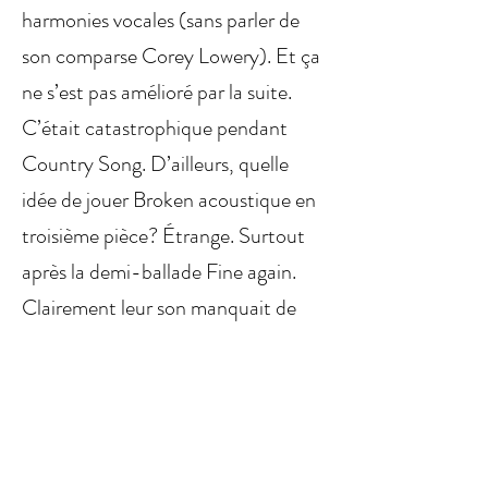
harmonies vocales (sans parler de
son comparse Corey Lowery). Et ça
ne s’est pas amélioré par la suite.
C’était catastrophique pendant
Country Song. D’ailleurs, quelle
idée de jouer Broken acoustique en
troisième pièce? Étrange. Surtout
après la demi-ballade Fine again.
Clairement leur son manquait de
profondeur sur scène. Sans compter
que le groupe a enchaîné ses pièces
sans interagir avec la foule. Il aura
fallu la fin de Dangerous pour
obtenir un maigre « Thank you! » et