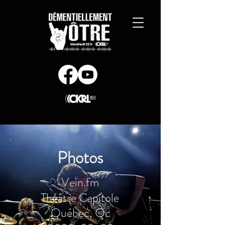
Photos
Vein.fm
Théâtre Capitole
Québec, Qc