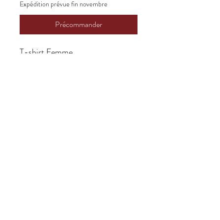
Expédition prévue fin novembre
Précommander
T-shirt Femme
Démentiellement Vôtre
Que Dieu vous bénisse, que le
diable vous chârisse.
Politique de retour ou d'échange
Vente finale : aucun retour, aucun
remboursement!
Démentiellement Vôtre | Vendredi
22h à CKRL 89.1