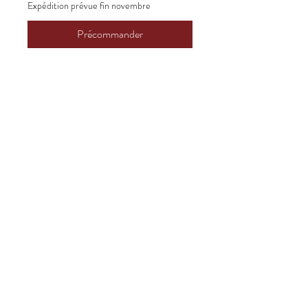
Expédition prévue fin novembre
Précommander
T-shirt Femme
Démentiellement Vôtre
Ligue majeure du métal
Politique de retour ou d'échange
Vente finale : aucun retour, aucun
remboursement!
Démentiellement Vôtre | Vendredi
22h à CKRL 89.1