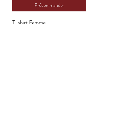
Précommander
T-shirt Femme
Démentiellement Vôtre
L'émission aussi weird que
Limoilou
Politique de retour ou d'échange
Vente finale : aucun retour, aucun
remboursement!
Démentiellement Vôtre | Vendredi
22h à CKRL 89.1